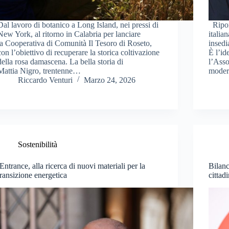
Dal lavoro di botanico a Long Island, nei pressi di
Riport
New York, al ritorno in Calabria per lanciare
italia
la Cooperativa di Comunità Il Tesoro di Roseto,
insedi
con l’obiettivo di recuperare la storica coltivazione
È l’id
della rosa damascena. La bella storia di
l’Asso
Mattia Nigro, trentenne…
moder
Riccardo Venturi
Marzo 24, 2026
Sostenibilità
iEntrance, alla ricerca di nuovi materiali per la
Bilanc
transizione energetica
cittad