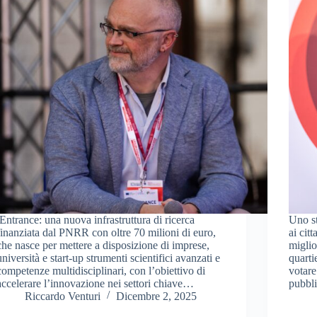
iEntrance: una nuova infrastruttura di ricerca
Uno st
finanziata dal PNRR con oltre 70 milioni di euro,
ai cit
che nasce per mettere a disposizione di imprese,
miglio
università e start-up strumenti scientifici avanzati e
quarti
competenze multidisciplinari, con l’obiettivo di
votare 
accelerare l’innovazione nei settori chiave…
pubbl
Riccardo Venturi
Dicembre 2, 2025