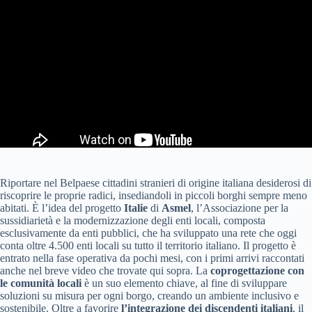
Riportare nel Belpaese cittadini stranieri di origine italiana desiderosi di
riscoprire le proprie radici, insediandoli in piccoli borghi sempre meno
abitati. È l’idea del progetto
Italie
di
Asmel
, l’Associazione per la
sussidiarietà e la modernizzazione degli enti locali, composta
esclusivamente da enti pubblici, che ha sviluppato una rete che oggi
conta oltre 4.500 enti locali su tutto il territorio italiano. Il progetto è
entrato nella fase operativa da pochi mesi, con i primi arrivi raccontati
anche nel breve video che trovate qui sopra. La
coprogettazione con
le comunità locali
è un suo elemento chiave, al fine di sviluppare
soluzioni su misura per ogni borgo, creando un ambiente inclusivo e
sostenibile. Oltre a favorire
l’integrazione dei discendenti italiani
, il