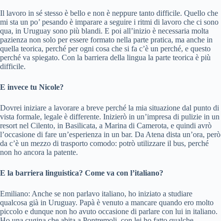
Il lavoro in sé stesso è bello e non è neppure tanto difficile. Quello che
mi sta un po’ pesando è imparare a seguire i ritmi di lavoro che ci sono
qua, in Uruguay sono più blandi. E poi all’inizio è necessaria molta
pazienza non solo per essere formato nella parte pratica, ma anche in
quella teorica, perché per ogni cosa che si fa c’è un perché, e questo
perché va spiegato. Con la barriera della lingua la parte teorica è più
difficile.
E invece tu Nicole?
Dovrei iniziare a lavorare a breve perché la mia situazione dal punto di
vista formale, legale è differente. Inizierò in un’impresa di pulizie in un
resort nel Cilento, in Basilicata, a Marina di Camerota, e quindi avrò
l’occasione di fare un’esperienza in un bar. Da Atena dista un’ora, però
da c’è un mezzo di trasporto comodo: potrò utilizzare il bus, perché
non ho ancora la patente.
E la barriera linguistica? Come va con l’italiano?
Emiliano: Anche se non parlavo italiano, ho iniziato a studiare
qualcosa già in Uruguay. Papà è venuto a mancare quando ero molto
piccolo e dunque non ho avuto occasione di parlare con lui in italiano.
Ho una cugina che abita a Pontremoli, con lei ho fatto qualche