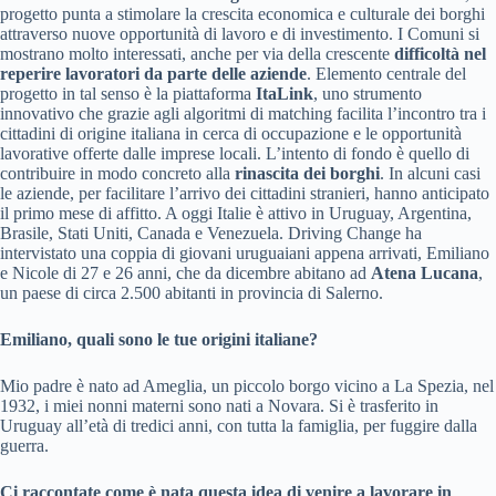
progetto punta a stimolare la crescita economica e culturale dei borghi
attraverso nuove opportunità di lavoro e di investimento. I Comuni si
mostrano molto interessati, anche per via della crescente
difficoltà nel
reperire lavoratori da parte delle aziende
. Elemento centrale del
progetto in tal senso è la piattaforma
ItaLink
, uno strumento
innovativo che grazie agli algoritmi di matching facilita l’incontro tra i
cittadini di origine italiana in cerca di occupazione e le opportunità
lavorative offerte dalle imprese locali. L’intento di fondo è quello di
contribuire in modo concreto alla
rinascita dei borghi
. In alcuni casi
le aziende, per facilitare l’arrivo dei cittadini stranieri, hanno anticipato
il primo mese di affitto. A oggi Italie è attivo in Uruguay, Argentina,
Brasile, Stati Uniti, Canada e Venezuela. Driving Change ha
intervistato una coppia di giovani uruguaiani appena arrivati, Emiliano
e Nicole di 27 e 26 anni, che da dicembre abitano ad
Atena Lucana
,
un paese di circa 2.500 abitanti in provincia di Salerno.
Emiliano, quali sono le tue origini italiane?
Mio padre è nato ad Ameglia, un piccolo borgo vicino a La Spezia, nel
1932, i miei nonni materni sono nati a Novara. Si è trasferito in
Uruguay all’età di tredici anni, con tutta la famiglia, per fuggire dalla
guerra.
Ci raccontate come è nata questa idea di venire a lavorare in