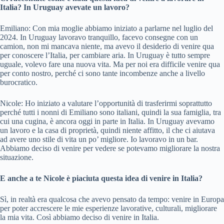
Italia? In Uruguay avevate un lavoro?
Emiliano: Con mia moglie abbiamo iniziato a parlarne nel luglio del
2024. In Uruguay lavoravo tranquillo, facevo consegne con un
camion, non mi mancava niente, ma avevo il desiderio di venire qua
per conoscere l’Italia, per cambiare aria. In Uruguay è tutto sempre
uguale, volevo fare una nuova vita. Ma per noi era difficile venire qua
per conto nostro, perché ci sono tante incombenze anche a livello
burocratico.
Nicole: Ho iniziato a valutare l’opportunità di trasferirmi soprattutto
perché tutti i nonni di Emiliano sono italiani, quindi la sua famiglia, tra
cui una cugina, è ancora oggi in parte in Italia. In Uruguay avevamo
un lavoro e la casa di proprietà, quindi niente affitto, il che ci aiutava
ad avere uno stile di vita un po’ migliore. Io lavoravo in un bar.
Abbiamo deciso di venire per vedere se potevamo migliorare la nostra
situazione.
E anche a te Nicole è piaciuta questa idea di venire in Italia?
Sì, in realtà era qualcosa che avevo pensato da tempo: venire in Europa
per poter accrescere le mie esperienze lavorative, culturali, migliorare
la mia vita. Così abbiamo deciso di venire in Italia.