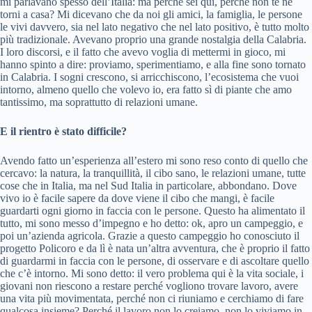
mi parlavano spesso dell’Italia: ma perché sei qui, perché non te ne
torni a casa? Mi dicevano che da noi gli amici, la famiglia, le persone
le vivi davvero, sia nel lato negativo che nel lato positivo, è tutto molto
più tradizionale. Avevano proprio una grande nostalgia della Calabria.
I loro discorsi, e il fatto che avevo voglia di mettermi in gioco, mi
hanno spinto a dire: proviamo, sperimentiamo, e alla fine sono tornato
in Calabria. I sogni crescono, si arricchiscono, l’ecosistema che vuoi
intorno, almeno quello che volevo io, era fatto sì di piante che amo
tantissimo, ma soprattutto di relazioni umane.
E il rientro è stato difficile?
Avendo fatto un’esperienza all’estero mi sono reso conto di quello che
cercavo: la natura, la tranquillità, il cibo sano, le relazioni umane, tutte
cose che in Italia, ma nel Sud Italia in particolare, abbondano. Dove
vivo io è facile sapere da dove viene il cibo che mangi, è facile
guardarti ogni giorno in faccia con le persone. Questo ha alimentato il
tutto, mi sono messo d’impegno e ho detto: ok, apro un campeggio, e
poi un’azienda agricola. Grazie a questo campeggio ho conosciuto il
progetto Policoro e da lì è nata un’altra avventura, che è proprio il fatto
di guardarmi in faccia con le persone, di osservare e di ascoltare quello
che c’è intorno. Mi sono detto: il vero problema qui è la vita sociale, i
giovani non riescono a restare perché vogliono trovare lavoro, avere
una vita più movimentata, perché non ci riuniamo e cerchiamo di fare
qualcosa insieme? Perché il lavoro non lo creiamo, non lo viviamo in