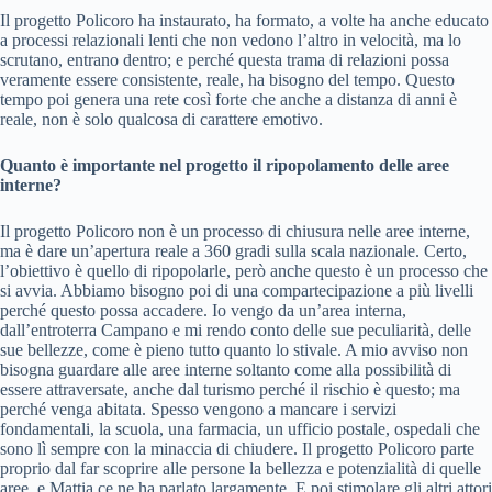
Il progetto Policoro ha instaurato, ha formato, a volte ha anche educato
a processi relazionali lenti che non vedono l’altro in velocità, ma lo
scrutano, entrano dentro; e perché questa trama di relazioni possa
veramente essere consistente, reale, ha bisogno del tempo. Questo
tempo poi genera una rete così forte che anche a distanza di anni è
reale, non è solo qualcosa di carattere emotivo.
Quanto è importante nel progetto il ripopolamento delle aree
interne?
Il progetto Policoro non è un processo di chiusura nelle aree interne,
ma è dare un’apertura reale a 360 gradi sulla scala nazionale. Certo,
l’obiettivo è quello di ripopolarle, però anche questo è un processo che
si avvia. Abbiamo bisogno poi di una compartecipazione a più livelli
perché questo possa accadere. Io vengo da un’area interna,
dall’entroterra Campano e mi rendo conto delle sue peculiarità, delle
sue bellezze, come è pieno tutto quanto lo stivale. A mio avviso non
bisogna guardare alle aree interne soltanto come alla possibilità di
essere attraversate, anche dal turismo perché il rischio è questo; ma
perché venga abitata. Spesso vengono a mancare i servizi
fondamentali, la scuola, una farmacia, un ufficio postale, ospedali che
sono lì sempre con la minaccia di chiudere. Il progetto Policoro parte
proprio dal far scoprire alle persone la bellezza e potenzialità di quelle
aree, e Mattia ce ne ha parlato largamente. E poi stimolare gli altri attori