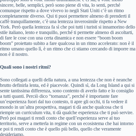
sincere, belle, semplici, però sono piene di vita, lo senti, perché
comunque rispetto a dove vivevo io negli Stati Uniti c’è un ritmo
completamente diverso. Qui ti puoi permettere almeno di prenderti il
caffè tranquillamente, c’è una lentezza inverosimile rispetto a New
York. Però quella lentezza fa sì che poi tutti i turisti si innamorino dello
stile italiano, lento e tranquillo, perché ti permette almeno di ascoltarti,
di fare le cose con una certa dinamica e non essere “boom boom
boom” proiettato subito a fare qualcosa in un ritmo accelerato: non è il
ritmo umano quello lì, è un ritmo che ci stiamo cercando di imporre ma
non è il nostro.
Quali sono i nostri ritmi?
Sono collegati a quelli della natura, a una lentezza che non è neanche
brutto definirla lenta, ed è piacevole. Quindi sì, da Long Island a qui si
sente tantissima differenza, sono contento di averlo fatto e lo consiglio
a tutti quanti. Perciò dico “tornanza”, perché è importante fare
un’esperienza fuori dal tuo contesto, ti apre gli occhi, ti fa vedere il
mondo in un’altra prospettiva, magari ti dà anche qualcosa che ti
riempie un curriculum vita, ti dà qualche esperienza che ti può servire.
Però poi magari ti rendi conto che quell’esperienza serve al tuo
territorio, serve a metterla in regime con un ecosistema che hai intorno
e poi ti rendi conto che è quello più bello, quello che veramente
desideriamo.