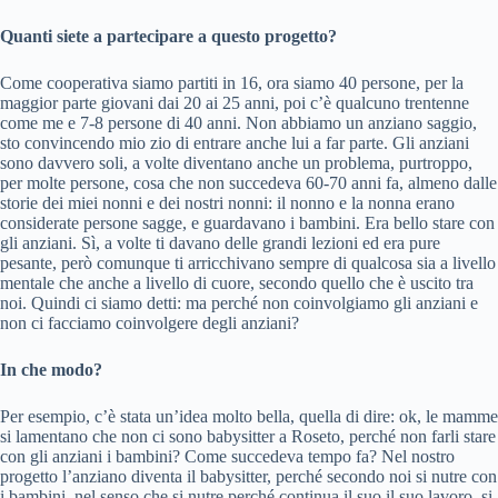
Quanti siete a partecipare a questo progetto?
Come cooperativa siamo partiti in 16, ora siamo 40 persone, per la
maggior parte giovani dai 20 ai 25 anni, poi c’è qualcuno trentenne
come me e 7-8 persone di 40 anni. Non abbiamo un anziano saggio,
sto convincendo mio zio di entrare anche lui a far parte. Gli anziani
sono davvero soli, a volte diventano anche un problema, purtroppo,
per molte persone, cosa che non succedeva 60-70 anni fa, almeno dalle
storie dei miei nonni e dei nostri nonni: il nonno e la nonna erano
considerate persone sagge, e guardavano i bambini. Era bello stare con
gli anziani. Sì, a volte ti davano delle grandi lezioni ed era pure
pesante, però comunque ti arricchivano sempre di qualcosa sia a livello
mentale che anche a livello di cuore, secondo quello che è uscito tra
noi. Quindi ci siamo detti: ma perché non coinvolgiamo gli anziani e
non ci facciamo coinvolgere degli anziani?
In che modo?
Per esempio, c’è stata un’idea molto bella, quella di dire: ok, le mamme
si lamentano che non ci sono babysitter a Roseto, perché non farli stare
con gli anziani i bambini? Come succedeva tempo fa? Nel nostro
progetto l’anziano diventa il babysitter, perché secondo noi si nutre con
i bambini, nel senso che si nutre perché continua il suo il suo lavoro, si