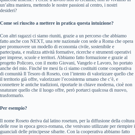
un’altra maniera, mettendo le nostre passioni al centro, i nostri
desideri?
Come sei riuscito a mettere in pratica questa intuizione?
Con altri ragazzi ci siamo riuniti, grazie a un percorso che abbiamo
fatto anche con NEXT, una rete nazionale con sede a Roma che opera
per promuovere un modello di economia civile, sostenibile e
partecipata, e realizza attività formative, ricerche e strumenti operativi
per imprese, scuole e territori. Abbiamo fatto formazione e grazie al
progetto Policoro, con il motto Giovani, Vangelo e Lavoro, ho portato
anche del mio. Finché tre mesi fa ci siamo costituiti come cooperativa
di comunità Il Tesoro di Roseto, con l’intento di valorizzare quello che
il territorio già offre, valorizzare l’ecosistema umano che c’è, e
connettere le antiche tradizioni, riportarle in chiave moderna, cioè non
snaturare quello che il luogo offre, però portarci qualcosa di nuovo,
trasformarlo.
Per esempio?
Il nome Roseto deriva dal latino rosetum, per la diffusione della coltura
delle rose in epoca greco-romana, che venivano utilizzate per riempire i
guanciali delle principesse sibarite. Con la cooperativa abbiamo fatto