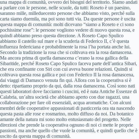
una mappa di comunità, ovvero dei bisogni del territorio. Siamo andati
a parlare con le persone, nelle scuole, da tutti: Roseto è un paesino,
saranno mille, milleduecento persone che abbiamo visto, perché sulla
carta siamo duemila, ma poi sono tutti via. Da queste persone è uscita
questa mappa di comunità: molti dicevano “siamo a Roseto e ci sono
pochissime rose”: le persone vogliono vedere di nuovo questa rosa, e
quindi abbiamo preso questa direzione. A Roseto Capo Spulico
abbiamo il castello sul mare e la scuderia di Federico II, c’è questa
influenza federiciana e probabilmente la rosa l’ha portata anche lui.
Secondo la tradizione la rosa che si coltivava era la rosa damascena.
Ma ancora prima di quella damascena c’erano la rosa gallica della
Sibaritide, perché Roseto Capo Spulico faceva parte dell’antica Sibari,
che era confinante con Siri con cui aveva buone relazioni. Quindi si
coltivava questa rosa gallica e poi con Federico II la rosa damascena,
dai viaggi di Damasco venuta fin qui. Allora con la cooperativa si è
detto: ripartiamo proprio da qui, dalla rosa damascena. Così sono nati
questi laboratori dove facciamo i cuscini, ed è nata Antiche Essenze di
Calabria, un’altra società che abbiamo aperto con due ragazzi, una
collaborazione per fare oli essenziali, acqua aromatiche. Con alcuni
membri delle cooperative appassionati di pasticceria ora sta nascendo
questa pasta alle rose e rosmarino, molto diffuso da noi. Da botanico
amante della natura mi sono molto entusiasmato del progetto. Nelle
direzioni che prende la cooperativa ognuno di noi ci mette le proprie
passioni, ma anche quello che vuole la comunità, e quindi quello che è
uscito da questa mappa di comunità.