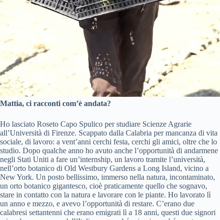
Mattia, ci racconti com’è andata?
Ho lasciato Roseto Capo Spulico per studiare Scienze Agrarie
all’Università di Firenze. Scappato dalla Calabria per mancanza di vita
sociale, di lavoro: a vent’anni cerchi festa, cerchi gli amici, oltre che lo
studio. Dopo qualche anno ho avuto anche l’opportunità di andarmene
negli Stati Uniti a fare un’internship, un lavoro tramite l’università,
nell’orto botanico di Old Westbury Gardens a Long Island, vicino a
New York. Un posto bellissimo, immerso nella natura, incontaminato,
un orto botanico gigantesco, cioè praticamente quello che sognavo,
stare in contatto con la natura e lavorare con le piante. Ho lavorato lì
un anno e mezzo, e avevo l’opportunità di restare. C’erano due
calabresi settantenni che erano emigrati lì a 18 anni, questi due signori