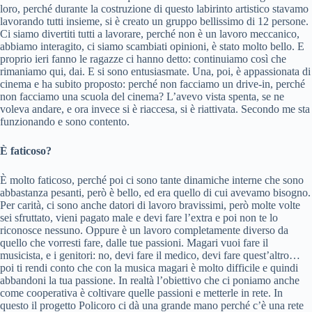
loro, perché durante la costruzione di questo labirinto artistico stavamo
lavorando tutti insieme, si è creato un gruppo bellissimo di 12 persone.
Ci siamo divertiti tutti a lavorare, perché non è un lavoro meccanico,
abbiamo interagito, ci siamo scambiati opinioni, è stato molto bello. E
proprio ieri fanno le ragazze ci hanno detto: continuiamo così che
rimaniamo qui, dai. E si sono entusiasmate. Una, poi, è appassionata di
cinema e ha subito proposto: perché non facciamo un drive-in, perché
non facciamo una scuola del cinema? L’avevo vista spenta, se ne
voleva andare, e ora invece si è riaccesa, si è riattivata. Secondo me sta
funzionando e sono contento.
È faticoso?
È molto faticoso, perché poi ci sono tante dinamiche interne che sono
abbastanza pesanti, però è bello, ed era quello di cui avevamo bisogno.
Per carità, ci sono anche datori di lavoro bravissimi, però molte volte
sei sfruttato, vieni pagato male e devi fare l’extra e poi non te lo
riconosce nessuno. Oppure è un lavoro completamente diverso da
quello che vorresti fare, dalle tue passioni. Magari vuoi fare il
musicista, e i genitori: no, devi fare il medico, devi fare quest’altro…
poi ti rendi conto che con la musica magari è molto difficile e quindi
abbandoni la tua passione. In realtà l’obiettivo che ci poniamo anche
come cooperativa è coltivare quelle passioni e metterle in rete. In
questo il progetto Policoro ci dà una grande mano perché c’è una rete