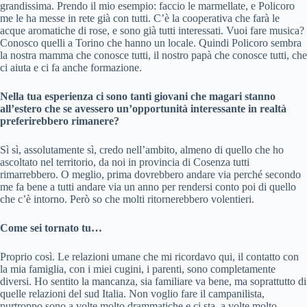
grandissima. Prendo il mio esempio: faccio le marmellate, e Policoro
me le ha messe in rete già con tutti. C’è la cooperativa che farà le
acque aromatiche di rose, e sono già tutti interessati. Vuoi fare musica?
Conosco quelli a Torino che hanno un locale. Quindi Policoro sembra
la nostra mamma che conosce tutti, il nostro papà che conosce tutti, che
ci aiuta e ci fa anche formazione.
Nella tua esperienza ci sono tanti giovani che magari stanno
all’estero che se avessero un’opportunità interessante in realtà
preferirebbero rimanere?
Sì sì, assolutamente sì, credo nell’ambito, almeno di quello che ho
ascoltato nel territorio, da noi in provincia di Cosenza tutti
rimarrebbero. O meglio, prima dovrebbero andare via perché secondo
me fa bene a tutti andare via un anno per rendersi conto poi di quello
che c’è intorno. Però so che molti ritornerebbero volentieri.
Come sei tornato tu…
Proprio così. Le relazioni umane che mi ricordavo qui, il contatto con
la mia famiglia, con i miei cugini, i parenti, sono completamente
diversi. Ho sentito la mancanza, sia familiare va bene, ma soprattutto di
quelle relazioni del sud Italia. Non voglio fare il campanilista,
purtroppo sono a volte molto drammatiche e ci sta, a volte molto