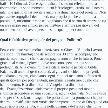
Italia, 104 diocesi. Come ogni realtà c’è stato un effetto un po’ a
fisarmonica, ci sono momenti in cui è fisiologico, credo, ma il nostro
intento è quello di far lievitare ancora la dimensione del progetto. Non
per essere orgogliosi dei numeri, ma proprio perché è un’ottima
possibilità, un’ottima proposta, vogliamo che il bacino di utenza possa
essere sempre più ampio, per permettere a sempre più giovani del
nostro territorio di avere persone sulle quali poter contare.
Qual è l’obiettivo principale del progetto Policoro?
Penso che tutto vada molto sintetizzato su Giovani Vangelo Lavoro,
che sono i tre hashtag che da sempre, da 30 anni, accompagnano
questa esperienza e che lo accompagneranno anche in futuro. Pone i
giovani al centro, i giovani dove non sono spettatori ma sono
protagonisti. Ai giovani, mi piace citare anche le parole di Gilda
Falcone, di uno dei gesti concreti, ai giovani si chiedono progetti,
chiediamo progetti, chiediamo sogni, e noi ci mettiamo al fianco di
questi giovani per poter aiutarli, insomma, a realizzare quello che
hanno dentro. E la dinamica del Vangelo è la dinamica
dell’Evangelizzazione, cioè trovare il proprio posto nel mondo
significa rispondere ad una vocazione, ad una chiamata. Non si agisce
solo per sé stessi, ma il sogno che porto dentro, la promessa che porto
dentro, in realtà altro non vuole che compiere il regno di Dio qui ed ora
attraverso la nostra vita, e lo fa nella dinamica del lavoro che non è