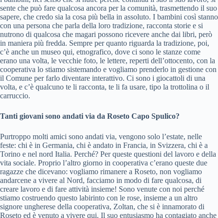
sente che può fare qualcosa ancora per la comunità, trasmettendo il suo
sapere, che credo sia la cosa più bella in assoluto. I bambini così stanno
con una persona che parla della loro tradizione, racconta storie e si
nutrono di qualcosa che magari possono ricevere anche dai libri, però
in maniera più fredda. Sempre per quanto riguarda la tradizione, poi,
c’è anche un museo qui, etnografico, dove ci sono le stanze come
erano una volta, le vecchie foto, le lettere, reperti dell’ottocento, con la
cooperativa lo stiamo sistemando e vogliamo prenderlo in gestione con
il Comune per farlo diventare interattivo. Ci sono i giocattoli di una
volta, e c’è qualcuno te li racconta, te li fa usare, tipo la trottolina o il
carruccio.
Tanti giovani sono andati via da Roseto Capo Spulico?
Purtroppo molti amici sono andati via, vengono solo l’estate, nelle
feste: chi è in Germania, chi è andato in Francia, in Svizzera, chi è a
Torino e nel nord Italia. Perché? Per queste questioni del lavoro e della
vita sociale. Proprio l’altro giorno in cooperativa c’erano queste due
ragazze che dicevano: vogliamo rimanere a Roseto, non vogliamo
andarcene a vivere al Nord, facciamo in modo di fare qualcosa, di
creare lavoro e di fare attività insieme! Sono venute con noi perché
stiamo costruendo questo labirinto con le rose, insieme a un altro
signore ungherese della cooperativa, Zoltan, che si è innamorato di
Roseto ed è venuto a vivere qui. Il suo entusiasmo ha contagiato anche