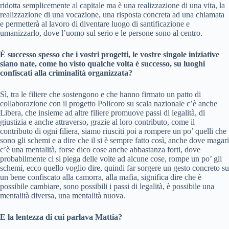
ridotta semplicemente al capitale ma è una realizzazione di una vita, la
realizzazione di una vocazione, una risposta concreta ad una chiamata
e permetterà al lavoro di diventare luogo di santificazione e
umanizzarlo, dove l’uomo sul serio e le persone sono al centro.
È successo spesso che i vostri progetti, le vostre singole iniziative
siano nate, come ho visto qualche volta è successo, su luoghi
confiscati alla criminalità organizzata?
Sì, tra le filiere che sostengono e che hanno firmato un patto di
collaborazione con il progetto Policoro su scala nazionale c’è anche
Libera, che insieme ad altre filiere promuove passi di legalità, di
giustizia e anche attraverso, grazie al loro contributo, come il
contributo di ogni filiera, siamo riusciti poi a rompere un po’ quelli che
sono gli schemi e a dire che il si è sempre fatto così, anche dove magari
c’è una mentalità, forse dico cose anche abbastanza forti, dove
probabilmente ci si piega delle volte ad alcune cose, rompe un po’ gli
schemi, ecco quello voglio dire, quindi far sorgere un gesto concreto su
un bene confiscato alla camorra, alla mafia, significa dire che è
possibile cambiare, sono possibili i passi di legalità, è possibile una
mentalità diversa, una mentalità nuova.
E la lentezza di cui parlava Mattia?