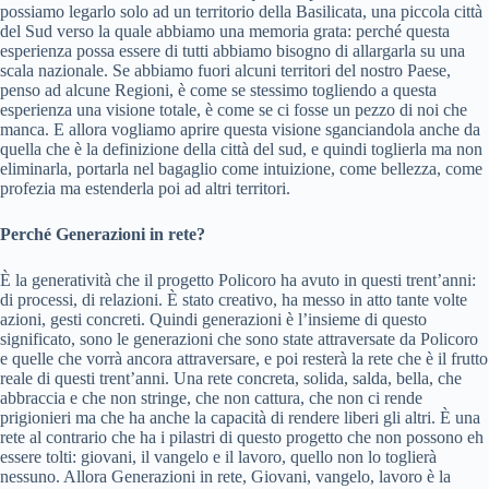
possiamo legarlo solo ad un territorio della Basilicata, una piccola città
del Sud verso la quale abbiamo una memoria grata: perché questa
esperienza possa essere di tutti abbiamo bisogno di allargarla su una
scala nazionale. Se abbiamo fuori alcuni territori del nostro Paese,
penso ad alcune Regioni, è come se stessimo togliendo a questa
esperienza una visione totale, è come se ci fosse un pezzo di noi che
manca. E allora vogliamo aprire questa visione sganciandola anche da
quella che è la definizione della città del sud, e quindi toglierla ma non
eliminarla, portarla nel bagaglio come intuizione, come bellezza, come
profezia ma estenderla poi ad altri territori.
Perché Generazioni in rete?
È la generatività che il progetto Policoro ha avuto in questi trent’anni:
di processi, di relazioni. È stato creativo, ha messo in atto tante volte
azioni, gesti concreti. Quindi generazioni è l’insieme di questo
significato, sono le generazioni che sono state attraversate da Policoro
e quelle che vorrà ancora attraversare, e poi resterà la rete che è il frutto
reale di questi trent’anni. Una rete concreta, solida, salda, bella, che
abbraccia e che non stringe, che non cattura, che non ci rende
prigionieri ma che ha anche la capacità di rendere liberi gli altri. È una
rete al contrario che ha i pilastri di questo progetto che non possono eh
essere tolti: giovani, il vangelo e il lavoro, quello non lo toglierà
nessuno. Allora Generazioni in rete, Giovani, vangelo, lavoro è la