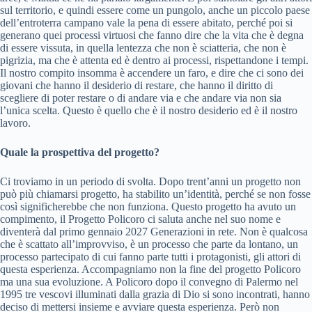
sul territorio, e quindi essere come un pungolo, anche un piccolo paese
dell’entroterra campano vale la pena di essere abitato, perché poi si
generano quei processi virtuosi che fanno dire che la vita che è degna
di essere vissuta, in quella lentezza che non è sciatteria, che non è
pigrizia, ma che è attenta ed è dentro ai processi, rispettandone i tempi.
Il nostro compito insomma è accendere un faro, e dire che ci sono dei
giovani che hanno il desiderio di restare, che hanno il diritto di
scegliere di poter restare o di andare via e che andare via non sia
l’unica scelta. Questo è quello che è il nostro desiderio ed è il nostro
lavoro.
Quale la prospettiva del progetto?
Ci troviamo in un periodo di svolta. Dopo trent’anni un progetto non
può più chiamarsi progetto, ha stabilito un’identità, perché se non fosse
così significherebbe che non funziona. Questo progetto ha avuto un
compimento, il Progetto Policoro ci saluta anche nel suo nome e
diventerà dal primo gennaio 2027 Generazioni in rete. Non è qualcosa
che è scattato all’improvviso, è un processo che parte da lontano, un
processo partecipato di cui fanno parte tutti i protagonisti, gli attori di
questa esperienza. Accompagniamo non la fine del progetto Policoro
ma una sua evoluzione. A Policoro dopo il convegno di Palermo nel
1995 tre vescovi illuminati dalla grazia di Dio si sono incontrati, hanno
deciso di mettersi insieme e avviare questa esperienza. Però non