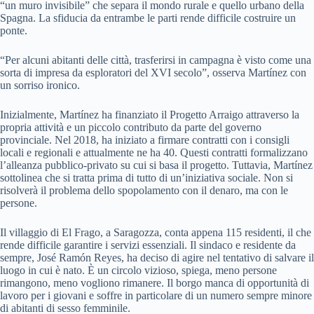
“un muro invisibile” che separa il mondo rurale e quello urbano della
Spagna. La sfiducia da entrambe le parti rende difficile costruire un
ponte.
“Per alcuni abitanti delle città, trasferirsi in campagna è visto come una
sorta di impresa da esploratori del XVI secolo”, osserva Martínez con
un sorriso ironico.
Inizialmente, Martínez ha finanziato il Progetto Arraigo attraverso la
propria attività e un piccolo contributo da parte del governo
provinciale. Nel 2018, ha iniziato a firmare contratti con i consigli
locali e regionali e attualmente ne ha 40. Questi contratti formalizzano
l’alleanza pubblico-privato su cui si basa il progetto. Tuttavia, Martínez
sottolinea che si tratta prima di tutto di un’iniziativa sociale. Non si
risolverà il problema dello spopolamento con il denaro, ma con le
persone.
Il villaggio di El Frago, a Saragozza, conta appena 115 residenti, il che
rende difficile garantire i servizi essenziali. Il sindaco e residente da
sempre, José Ramón Reyes, ha deciso di agire nel tentativo di salvare il
luogo in cui è nato. È un circolo vizioso, spiega, meno persone
rimangono, meno vogliono rimanere. Il borgo manca di opportunità di
lavoro per i giovani e soffre in particolare di un numero sempre minore
di abitanti di sesso femminile.