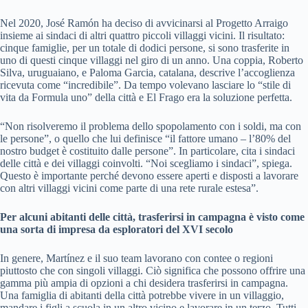
Nel 2020, José Ramón ha deciso di avvicinarsi al Progetto Arraigo
insieme ai sindaci di altri quattro piccoli villaggi vicini. Il risultato:
cinque famiglie, per un totale di dodici persone, si sono trasferite in
uno di questi cinque villaggi nel giro di un anno. Una coppia, Roberto
Silva, uruguaiano, e Paloma Garcia, catalana, descrive l’accoglienza
ricevuta come “incredibile”. Da tempo volevano lasciare lo “stile di
vita da Formula uno” della città e El Frago era la soluzione perfetta.
“Non risolveremo il problema dello spopolamento con i soldi, ma con
le persone”, o quello che lui definisce “il fattore umano – l’80% del
nostro budget è costituito dalle persone”. In particolare, cita i sindaci
delle città e dei villaggi coinvolti. “Noi scegliamo i sindaci”, spiega.
Questo è importante perché devono essere aperti e disposti a lavorare
con altri villaggi vicini come parte di una rete rurale estesa”.
Per alcuni abitanti delle città, trasferirsi in campagna è visto come
una sorta di impresa da esploratori del XVI secolo
In genere, Martínez e il suo team lavorano con contee o regioni
piuttosto che con singoli villaggi. Ciò significa che possono offrire una
gamma più ampia di opzioni a chi desidera trasferirsi in campagna.
Una famiglia di abitanti della città potrebbe vivere in un villaggio,
mandare i figli a scuola in un altro vicino e lavorare in un terzo. Tutti