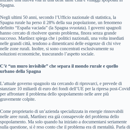
Spagna.
Negli ultimi 50 anni, secondo l’Ufficio nazionale di statistica, la
Spagna rurale ha perso il 28% della sua popolazione, un fenomeno
definito “España vaciada” (la Spagna svuotata). I governi spagnoli
hanno cercato di risolvere questo problema, finora senza grande
successo. Martínez spiega che i politici nazionali, una volta insediati
nelle grandi città, tendono a dimenticarsi delle esigenze di chi vive
nelle zone rurali. Inoltre, si sono concentrati esclusivamente su
soluzioni economiche, trascurando l’aspetto sociale.
C’è “un muro invisibile” che separa il mondo rurale e quello
urbano della Spagna
L’attuale governo spagnolo sta cercando di riprovarci, e prevede di
stanziare 10 miliardi di euro dei fondi dell’UE per la ripresa post-Covid
per affrontare il problema dello spopolamento nelle aree più
gravemente colpite.
Come proprietario di un’azienda specializzata in energie rinnovabili
nelle aree rurali, Martínez era già consapevole del problema dello
spopolamento. Ma solo quando ha iniziato a documentarsi seriamente
sulla questione, si è reso conto che il problema era di mentalità. Parla di