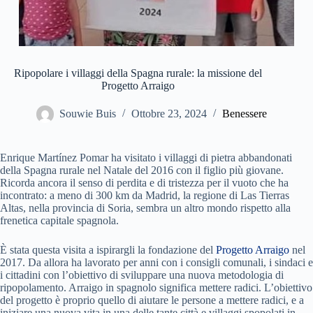
Ripopolare i villaggi della Spagna rurale: la missione del
Progetto Arraigo
Souwie Buis
Ottobre 23, 2024
Benessere
Enrique Martínez Pomar ha visitato i villaggi di pietra abbandonati
della Spagna rurale nel Natale del 2016 con il figlio più giovane.
Ricorda ancora il senso di perdita e di tristezza per il vuoto che ha
incontrato: a meno di 300 km da Madrid, la regione di Las Tierras
Altas, nella provincia di Soria, sembra un altro mondo rispetto alla
frenetica capitale spagnola.
È stata questa visita a ispirargli la fondazione del
Progetto Arraigo
nel
2017. Da allora ha lavorato per anni con i consigli comunali, i sindaci e
i cittadini con l’obiettivo di sviluppare una nuova metodologia di
ripopolamento. Arraigo in spagnolo significa mettere radici. L’obiettivo
del progetto è proprio quello di aiutare le persone a mettere radici, e a
iniziare una nuova vita in una delle tante città e villaggi spopolati in